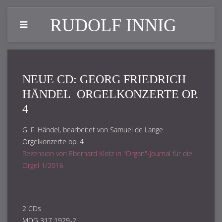
RUDOLF INNIG
NEUE CD: GEORG FRIEDRICH
HÄNDEL ORGELKONZERTE OP.
4
G. F. Händel, bearbeitet von Samuel de Lange
Orgelkonzerte op. 4
Rezension von Eberhard Klotz in "Organ"-Journal für die
Orgel 1/2016
2 CDs
MDG 317 1929-2