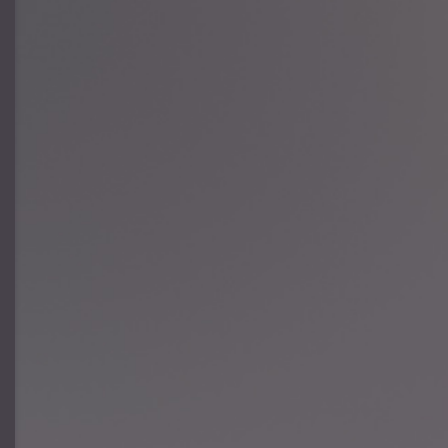
Franz Lachner
Richard Wagner
Giacchino Rossini
Felix Nowowiejski