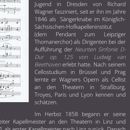
Jugend in Dresden von Richard
Wagner fasziniert, seit er ihn im Jahre
1846 als Sängerknabe im Königlich-
Sächsischen-Hofkapelleninstitut
(dem Pendant zum Leipziger
Thomanerchor) als Dirigenten bei der
Aufführung der
Neunten Sinfonie D-
Dur op. 125 von Ludwig van
Beethoven
erlebt hatte. Nach seinem
Cellostudium in Brüssel und Prag
lernte er Wagners Opern als Cellist
an den Theatern in Straßburg,
Troyes, Paris und Lyon kennen und
schätzen.
Im Herbst 1858 begann er seine
eiter Kapellmeister an den Theatern in Linz und
 als erster Kapellmeister nach Linz zurück. Danach